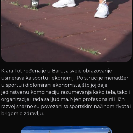
Klara Tot rođena je u Baru, a svoje obrazovanje
usmerava ka sportu i ekonomiji. Po struci je menadžer
u sportu i diplomirani ekonomista, što joj daje
jedinstvenu kombinaciju razumevanja kako tela, tako i
organizacije i rada sa ljudima. Njen profesionalni i lični
razvoj snažno su povezani sa sportskim načinom života i
brigom o zdravlju.