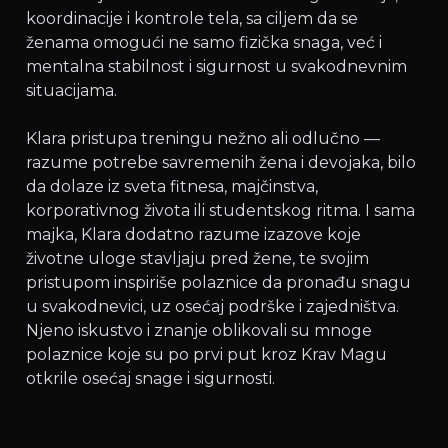
koordinacije i kontrole tela, sa ciljem da se
ženama omogući ne samo fizička snaga, već i
mentalna stabilnost i sigurnost u svakodnevnim
situacijama.
Klara pristupa treningu nežno ali odlučno —
razume potrebe savremenih žena i devojaka, bilo
da dolaze iz sveta fitnesa, majčinstva,
korporativnog života ili studentskog ritma. I sama
majka, Klara dodatno razume izazove koje
životne uloge stavljaju pred žene, te svojim
pristupom inspiriše polaznice da pronađu snagu
u svakodnevici, uz osećaj podrške i zajedništva.
Njeno iskustvo i znanje oblikovali su mnoge
polaznice koje su po prvi put kroz Krav Magu
otkrile osećaj snage i sigurnosti.