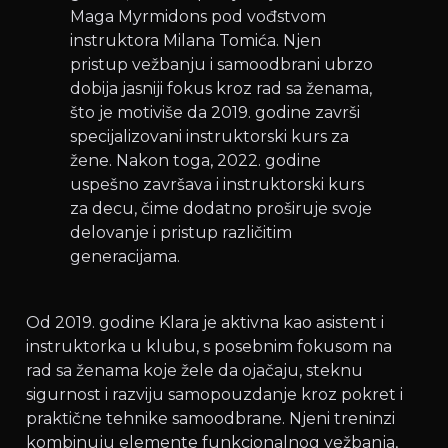
Maga Myrmidons pod vođstvom
instruktora Milana Tomića. Njen
pristup vežbanju i samoodbrani ubrzo
dobija jasniji fokus kroz rad sa ženama,
što je motiviše da 2019. godine završi
specijalizovani instruktorski kurs za
žene. Nakon toga, 2022. godine
uspešno završava i instruktorski kurs
za decu, čime dodatno proširuje svoje
delovanje i pristup različitim
generacijama.
Od 2019. godine Klara je aktivna kao asistent i
instruktorka u klubu, s posebnim fokusom na
rad sa ženama koje žele da ojačaju, steknu
sigurnost i razviju samopouzdanje kroz pokret i
praktične tehnike samoodbrane. Njeni treninzi
kombinuju elemente funkcionalnog vežbanja,